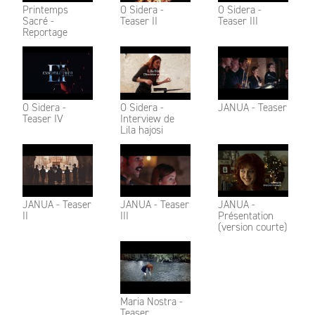
Printemps
O Sidera -
O Sidera -
Sacré -
Teaser II
Teaser III
Reportage
O Sidera -
O Sidera -
JANUA - Teaser
Teaser IV
Interview de
Lila hajosi
JANUA - Teaser
JANUA - Teaser
JANUA -
II
III
Présentation
(version courte)
Maria Nostra -
Teaser