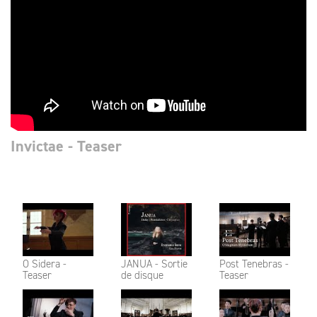
Invictae - Teaser
O Sidera -
JANUA - Sortie
Post Tenebras -
Teaser
de disque
Teaser