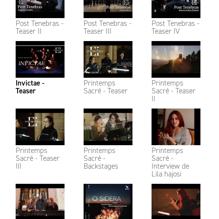
Post Tenebras -
Post Tenebras -
Post Tenebras -
Teaser II
Teaser III
Teaser IV
Invictae -
Printemps
Printemps
Teaser
Sacré - Teaser
Sacré - Teaser
II
Printemps
Printemps
Printemps
Sacré - Teaser
Sacré -
Sacré -
III
Backstages
Interview de
Lila hajosi