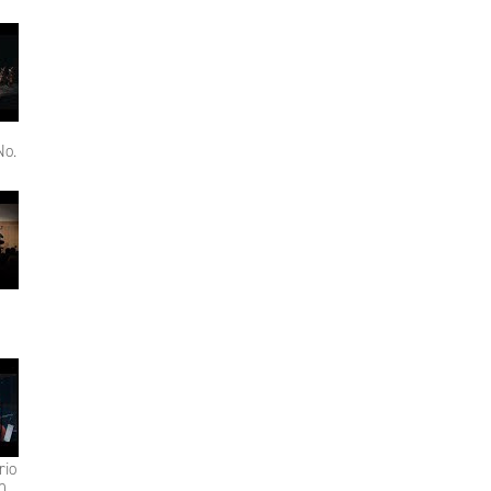
No.
rio
n