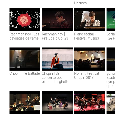
Hermès
Rachmaninov | Les
Rachmaninov |
Piano récital -
Scri
paysages de l'âme
Prélude 5 Op. 23
Festival Musiq3
| 24 
Chopin | 4e Ballade
Chopin | 2e
Nohant Festival
Schu
concerto pour
Chopin 2018
Étud
piano - Larghetto
symp
opus