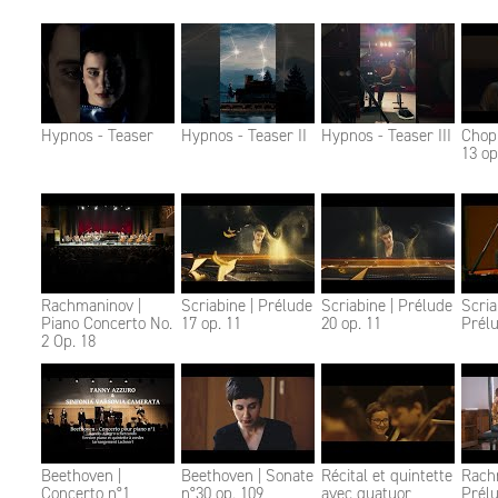
Hypnos - Teaser
Hypnos - Teaser II
Hypnos - Teaser III
Chopi
13 op
Rachmaninov |
Scriabine | Prélude
Scriabine | Prélude
Scria
Piano Concerto No.
17 op. 11
20 op. 11
Prélu
2 Op. 18
Beethoven |
Beethoven | Sonate
Récital et quintette
Rach
Concerto n°1
n°30 op. 109
avec quatuor
Prél