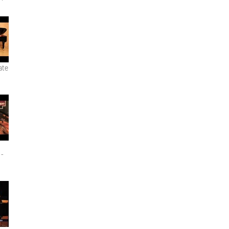
ate
 -