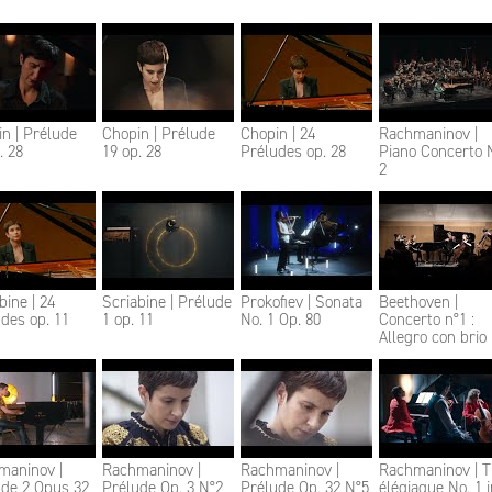
n | Prélude
Chopin | Prélude
Chopin | 24
Rachmaninov |
. 28
19 op. 28
Préludes op. 28
Piano Concerto 
2
bine | 24
Scriabine | Prélude
Prokofiev | Sonata
Beethoven |
des op. 11
1 op. 11
No. 1 Op. 80
Concerto n°1 :
Allegro con brio
maninov |
Rachmaninov |
Rachmaninov |
Rachmaninov | T
ude 2 Opus 32
Prélude Op. 3 N°2
Prélude Op. 32 N°5
élégiaque No. 1 i