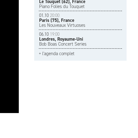
Le Touquet (62), France
Piano Folies du Touquet
01.10
20:00
Paris (75), France
Les Nouveaux Virtuoses
06.10
19:00
Londres, Royaume-Uni
Bob Boas Concert Series
+ l'agenda complet