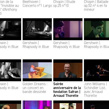
ion de la
Beethoven |
Chopin | Etude
Chopin | Ballade
 "Invisible au
Concerto n°1 Largo
op.25 n°10
op.52 nº 4 en fa
n" d'Anthony
mineur
d
win |
Gershwin |
Gershwin |
Gershwin |
sody in Blue
Rhapsody in Blue
Rhapsody in Blue
Rhapsody in Blu
win |
Golden Dreams :
Soirée
John Williams |
sody in Blue
un concert en
anniversaire de la
Schindler List,
bande dessinée
fondation Safran |
avec Arnaud
Arnaud Thorette
Thorette