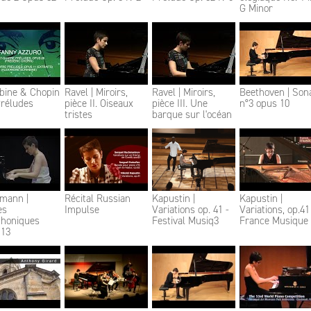
G Minor
abine & Chopin
Ravel | Miroirs,
Ravel | Miroirs,
Beethoven | Son
Préludes
pièce II. Oiseaux
pièce III. Une
n°3 opus 10
tristes
barque sur l'océan
mann |
Récital Russian
Kapustin |
Kapustin |
es
Impulse
Variations op. 41 -
Variations, op.41
honiques
Festival Musiq3
France Musique
 13