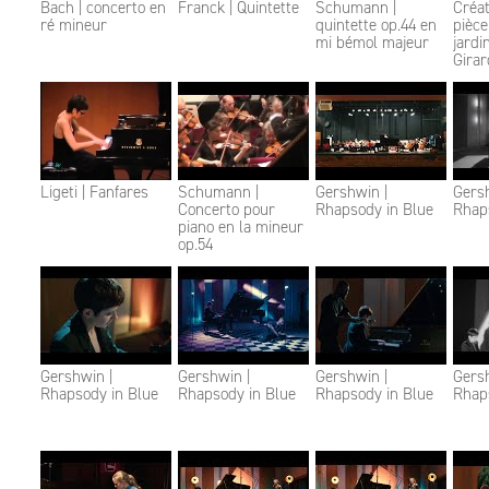
Bach | concerto en
Franck | Quintette
Schumann |
Créat
ré mineur
quintette op.44 en
pièce
mi bémol majeur
jardi
Girar
Ligeti | Fanfares
Schumann |
Gershwin |
Gersh
Concerto pour
Rhapsody in Blue
Rhap
piano en la mineur
op.54
Gershwin |
Gershwin |
Gershwin |
Gersh
Rhapsody in Blue
Rhapsody in Blue
Rhapsody in Blue
Rhap