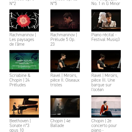
N°2
N°5
No. 1 in G Minor
Rachmaninov |
Rachmaninov |
Piano récital -
Les paysages
Prélude 5 Op.
Festival Musiq3
de l'âme
23
Scriabine &
Ravel | Miroirs,
Ravel | Miroirs,
Chopin | 24
pièce II. Oiseaux
pièce III. Une
Préludes
tristes
barque sur
l'océan
Beethoven |
Chopin | 4e
Chopin | 2e
Sonate n°3
Ballade
concerto pour
opus 10
piano -