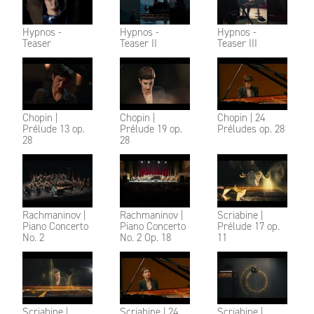
Hypnos -
Hypnos -
Hypnos -
Teaser
Teaser II
Teaser III
Chopin |
Chopin |
Chopin | 24
Prélude 13 op.
Prélude 19 op.
Préludes op. 28
28
28
Rachmaninov |
Rachmaninov |
Scriabine |
Piano Concerto
Piano Concerto
Prélude 17 op.
No. 2
No. 2 Op. 18
11
Scriabine |
Scriabine | 24
Scriabine |