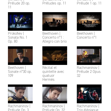
Prélude 20 op.
Préludes op. 11
Prélude 1 op. 11
11
Prokofiev |
Beethoven |
Beethoven |
Sonata No. 1
Concerto n°1 :
Concerto n°1
Op. 80
Allegro con brio
Beethoven |
Récital et
Rachmaninov |
Sonate n°30 op.
quintette avec
Prélude 2 Opus
109
quatuor
32
Hermès
Rachmaninov |
Rachmaninov |
Rachmaninov |
Prélude Op. 3
Prélude Op. 32
Trio élégiaque