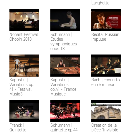
Larghetto
Nohant Festival
Schumann |
Récital Russian
Chopin 2018
Études
Impulse
symphoniques
opus 13
Kapustin |
Kapustin |
Bach | concerto
Variations op.
Variations,
en ré mineur
41 - Festival
op.41 - France
Musiq3
Musique
Franck |
Schumann |
Création de la
Quintette
quintette op.44
pièce "Invisible