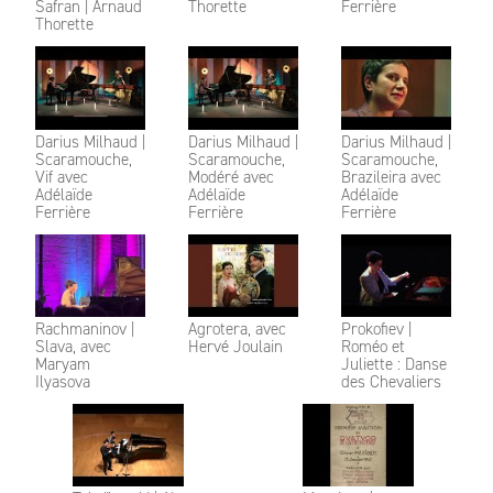
Safran | Arnaud
Thorette
Ferrière
Thorette
Darius Milhaud |
Darius Milhaud |
Darius Milhaud |
Scaramouche,
Scaramouche,
Scaramouche,
Vif avec
Modéré avec
Brazileira avec
Adélaïde
Adélaïde
Adélaïde
Ferrière
Ferrière
Ferrière
Rachmaninov |
Agrotera, avec
Prokofiev |
Slava, avec
Hervé Joulain
Roméo et
Maryam
Juliette : Danse
Ilyasova
des Chevaliers