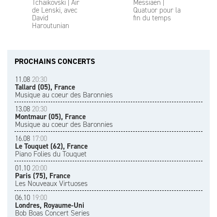
Tchaïkovski | Air
Messiaen |
de Lenski, avec
Quatuor pour la
David
fin du temps
Haroutunian
PROCHAINS CONCERTS
11.08
20:30
Tallard (05), France
Musique au coeur des Baronnies
13.08
20:30
Montmaur (05), France
Musique au coeur des Baronnies
16.08
17:00
Le Touquet (62), France
Piano Folies du Touquet
01.10
20:00
Paris (75), France
Les Nouveaux Virtuoses
06.10
19:00
Londres, Royaume-Uni
Bob Boas Concert Series