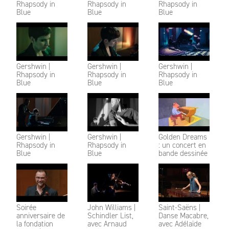
Rhapsody in
Rhapsody in
Rhapsody in
Blue
Blue
Blue
Gershwin |
Gershwin |
Gershwin |
Rhapsody in
Rhapsody in
Rhapsody in
Blue
Blue
Blue
Gershwin |
Gershwin |
Golden Dreams
Rhapsody in
Rhapsody in
: un concert en
Blue
Blue
bande dessinée
Soirée
John Williams |
Saint-Saëns |
anniversaire de
Schindler List,
Danse Macabre,
la fondation
avec Arnaud
avec Adélaïde