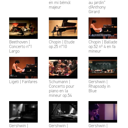
en mi bémol
au jardin"
majeur
d'Anthony
Girard
Beethoven |
Chopin | Etude
Chopin | Ballade
Concerto n°1
op.25 n°10
op.52 nº 4 en fa
Largo
mineur
Ligeti | Fanfares
Schumann |
Gershwin |
Concerto pour
Rhapsody in
piano en la
Blue
mineur op.54
Gershwin |
Gershwin |
Gershwin |