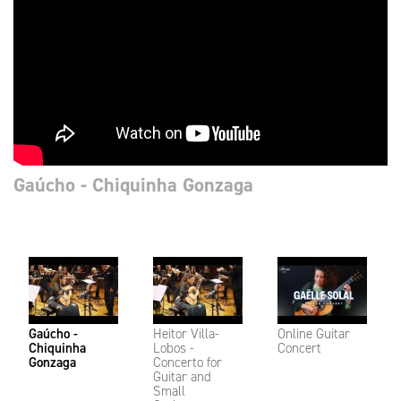
Gaúcho - Chiquinha Gonzaga
Gaúcho -
Heitor Villa-
Online Guitar
Chiquinha
Lobos -
Concert
Gonzaga
Concerto for
Guitar and
Small