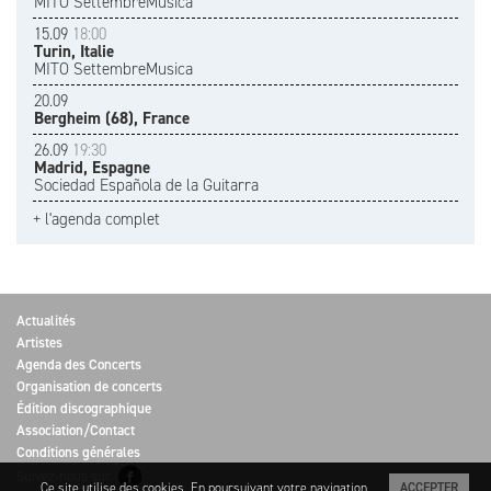
MITO SettembreMusica
15.09
18:00
Turin, Italie
MITO SettembreMusica
20.09
Bergheim (68), France
26.09
19:30
Madrid, Espagne
Sociedad Española de la Guitarra
+ l'agenda complet
Actualités
Artistes
Agenda des Concerts
Organisation de concerts
Édition discographique
Association/Contact
Conditions générales
Suivez-nous sur
Ce site utilise des cookies. En poursuivant votre navigation
ACCEPTER