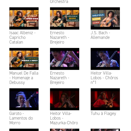
Orchestra
Isaac Albeniz -
Ernesto
J.S. Bach -
Capricho
Nazareth -
Allemande
Catalan
Brejeiro
Manuel De Falla
Ernesto
Heitor Villa-
- Homenaje a
Nazareth -
Lobos - Chôros
Debussy
Brejeiro
n°1
Garoto -
Heitor Villa-
Tuhu à Flagey
Lamentos do
Lobos -
Morro
Mazurka-Chôro