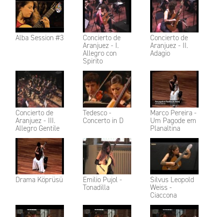
Alba Session #3
Concierto de
Concierto de
Aranjuez - I.
Aranjuez - II.
Allegro con
Adagio
Spirito
Concierto de
Tedesco -
Marco Pereira -
Aranjuez - III.
Concerto in D
Um Pagode em
Allegro Gentile
Planaltina
Drama Köprüsü
Emilio Pujol -
Silvus Leopold
Tonadilla
Weiss -
Ciaccona