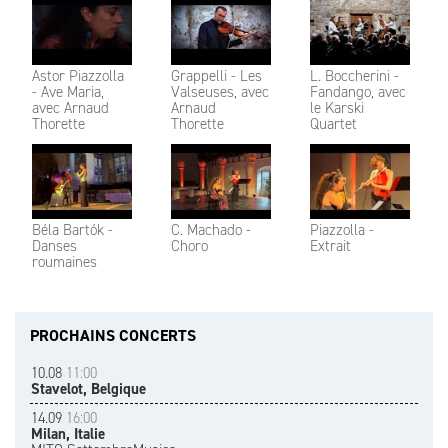
Astor Piazzolla
Grappelli - Les
L. Boccherini -
- Ave Maria,
Valseuses, avec
Fandango, avec
avec Arnaud
Arnaud
le Karski
Thorette
Thorette
Quartet
Béla Bartók -
C. Machado -
Piazzolla -
Danses
Choro
Extrait
roumaines
PROCHAINS CONCERTS
10.08
11:00
Stavelot, Belgique
14.09
16:00
Milan, Italie