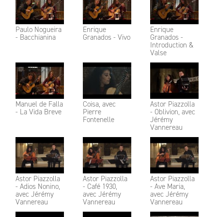
Paulo Nogueira
Enrique
Enrique
- Bacchianina
Granados - Vivo
Granados -
Introduction &
Valse
Manuel de Falla
Coisa, avec
Astor Piazzolla
- La Vida Breve
Pierre
- Oblivion, avec
Fontenelle
Jérémy
Vannereau
Astor Piazzolla
Astor Piazzolla
Astor Piazzolla
- Adios Nonino,
- Café 1930,
- Ave Maria,
avec Jérémy
avec Jérémy
avec Jérémy
Vannereau
Vannereau
Vannereau