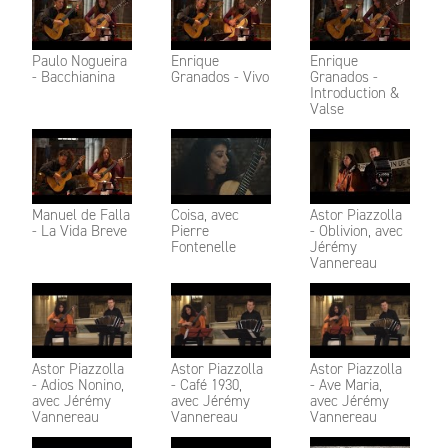
Paulo Nogueira
Enrique
Enrique
- Bacchianina
Granados - Vivo
Granados -
Introduction &
Valse
Manuel de Falla
Coisa, avec
Astor Piazzolla
- La Vida Breve
Pierre
- Oblivion, avec
Fontenelle
Jérémy
Vannereau
Astor Piazzolla
Astor Piazzolla
Astor Piazzolla
- Adios Nonino,
- Café 1930,
- Ave Maria,
avec Jérémy
avec Jérémy
avec Jérémy
Vannereau
Vannereau
Vannereau