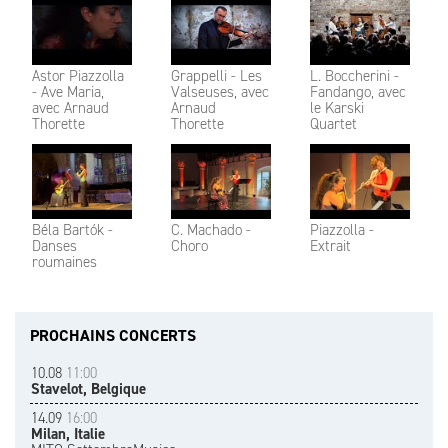
Astor Piazzolla
Grappelli - Les
L. Boccherini -
- Ave Maria,
Valseuses, avec
Fandango, avec
avec Arnaud
Arnaud
le Karski
Thorette
Thorette
Quartet
Béla Bartók -
C. Machado -
Piazzolla -
Danses
Choro
Extrait
roumaines
PROCHAINS CONCERTS
10.08
11:00
Stavelot, Belgique
14.09
16:00
Milan, Italie