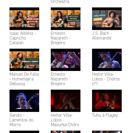
Orchestra
Isaac Albeniz -
Ernesto
J.S. Bach -
Capricho
Nazareth -
Allemande
Catalan
Brejeiro
Manuel De Falla
Ernesto
Heitor Villa-
- Homenaje a
Nazareth -
Lobos - Chôros
Debussy
Brejeiro
n°1
Garoto -
Heitor Villa-
Tuhu à Flagey
Lamentos do
Lobos -
Morro
Mazurka-Chôro