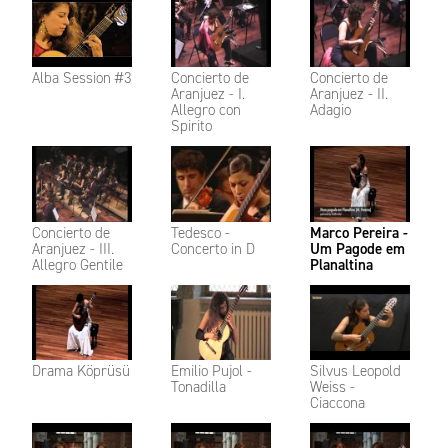
Alba Session #3
Concierto de
Concierto de
Aranjuez - I.
Aranjuez - II.
Allegro con
Adagio
Spirito
Concierto de
Tedesco -
Marco Pereira -
Aranjuez - III.
Concerto in D
Um Pagode em
Allegro Gentile
Planaltina
Drama Köprüsü
Emilio Pujol -
Silvus Leopold
Tonadilla
Weiss -
Ciaccona