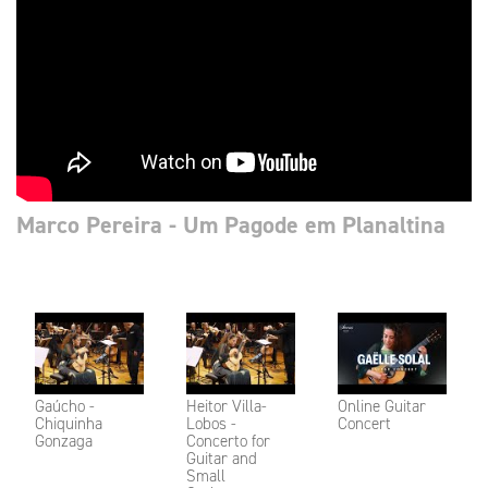
Marco Pereira - Um Pagode em Planaltina
Gaúcho -
Heitor Villa-
Online Guitar
Chiquinha
Lobos -
Concert
Gonzaga
Concerto for
Guitar and
Small