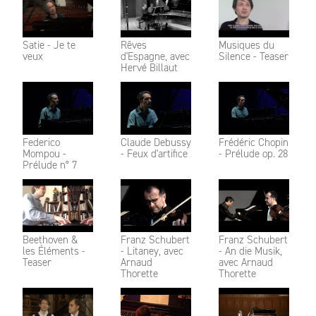
Satie - Je te
Rêves
Musiques du
veux
d'Espagne, avec
Silence - Teaser
Hervé Billaut
Federico
Claude Debussy
Frédéric Chopin
Mompou -
- Feux d'artifice
- Prélude op. 28
Prélude n° 7
Beethoven &
Franz Schubert
Franz Schubert
les Éléments -
- Litaney, avec
- An die Musik,
Teaser
Arnaud
avec Arnaud
Thorette
Thorette