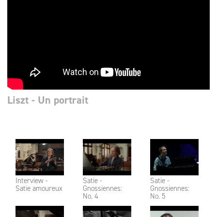
Liszt - Un portrait
Interview -
Satie -
Satie -
Satie amoureux
Gnossiennes:
Gnossiennes:
No. 4
No. 5