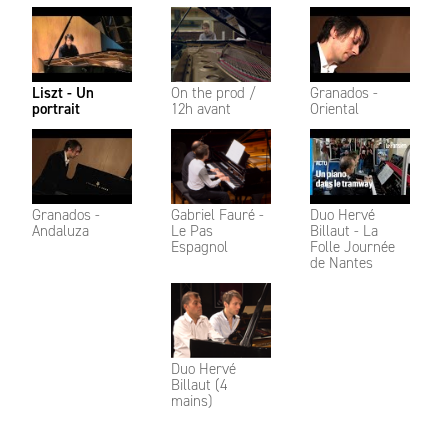
Liszt - Un
On the prod /
Granados -
portrait
12h avant
Oriental
Granados -
Gabriel Fauré -
Duo Hervé
Andaluza
Le Pas
Billaut - La
Espagnol
Folle Journée
de Nantes
Duo Hervé
Billaut (4
mains)