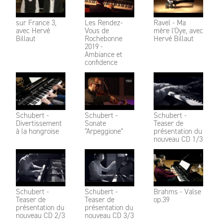
sur France 3,
Les Rendez-
Ravel - Ma
avec Hervé
Vous de
mère l'Oye, avec
Billaut
Rochebonne
Hervé Billaut
2019 -
Ambiance et
confidence
Schubert -
Schubert -
Schubert -
Divertissement
Sonate
Teaser de
à la hongroise
"Arpeggione"
présentation du
nouveau CD 1/3
Schubert -
Schubert -
Brahms - Valse
Teaser de
Teaser de
op.39
présentation du
présentation du
nouveau CD 2/3
nouveau CD 3/3