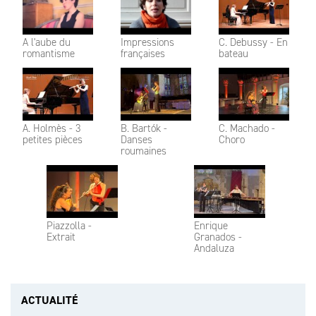
A l'aube du
Impressions
C. Debussy - En
romantisme
françaises
bateau
A. Holmès - 3
B. Bartók -
C. Machado -
petites pièces
Danses
Choro
roumaines
Piazzolla -
Enrique
Extrait
Granados -
Andaluza
ACTUALITÉ