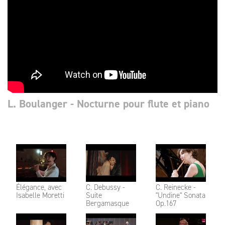
L. Boulanger - Nocturne pour flute et piano
Élégance, avec
C. Debussy -
C. Reinecke -
Isabelle Moretti
Suite
"Undine" Sonata
Bergamasque
Op.167