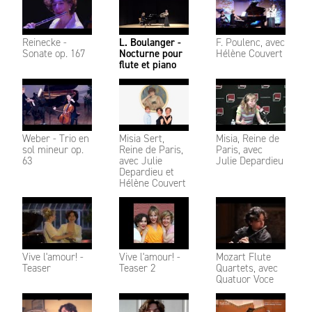
Reinecke -
L. Boulanger -
F. Poulenc, avec
Sonate op. 167
Nocturne pour
Hélène Couvert
flute et piano
Weber - Trio en
Misia Sert,
Misia, Reine de
sol mineur op.
Reine de Paris,
Paris, avec
63
avec Julie
Julie Depardieu
Depardieu et
Hélène Couvert
Vive l'amour! -
Vive l'amour! -
Mozart Flute
Teaser
Teaser 2
Quartets, avec
Quatuor Voce