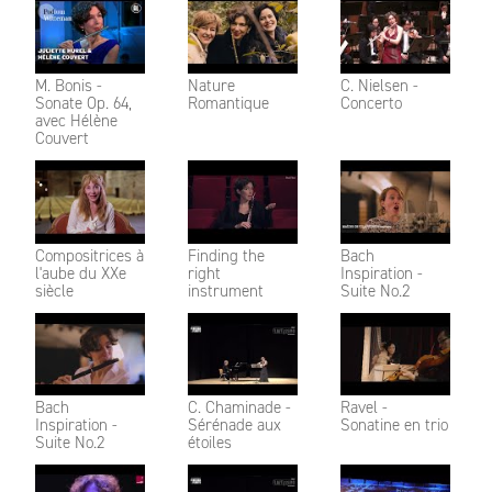
M. Bonis -
Nature
C. Nielsen -
Sonate Op. 64,
Romantique
Concerto
avec Hélène
Couvert
Compositrices à
Finding the
Bach
l'aube du XXe
right
Inspiration -
siècle
instrument
Suite No.2
Bach
C. Chaminade -
Ravel -
Inspiration -
Sérénade aux
Sonatine en trio
Suite No.2
étoiles