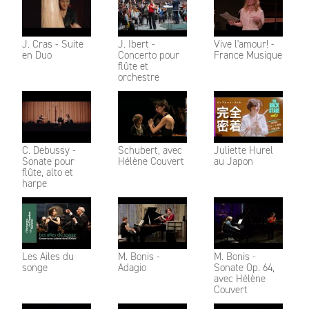
J. Cras - Suite
J. Ibert -
Vive l'amour! -
en Duo
Concerto pour
France Musique
flûte et
orchestre
C. Debussy -
Schubert, avec
Juliette Hurel
Sonate pour
Hélène Couvert
au Japon
flûte, alto et
harpe
Les Ailes du
M. Bonis -
M. Bonis -
songe
Adagio
Sonate Op. 64,
avec Hélène
Couvert