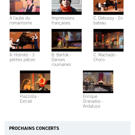
A l'aube du
Impressions
C. Debussy - En
romantisme
françaises
bateau
A. Holmès - 3
B. Bartók -
C. Machado -
petites pièces
Danses
Choro
roumaines
Piazzolla -
Enrique
Extrait
Granados -
Andaluza
PROCHAINS CONCERTS