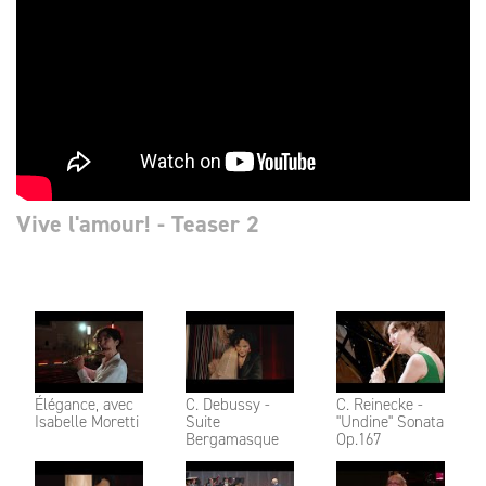
Vive l'amour! - Teaser 2
Élégance, avec
C. Debussy -
C. Reinecke -
Isabelle Moretti
Suite
"Undine" Sonata
Bergamasque
Op.167