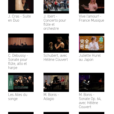
J. Cras - Suite
J. Ibert -
Vive l'amour! -
en Duo
Concerto pour
France Musique
flûte et
orchestre
C. Debussy -
Schubert, avec
Juliette Hurel
Sonate pour
Hélène Couvert
au Japon
flûte, alto et
harpe
Les Ailes du
M. Bonis -
M. Bonis -
songe
Adagio
Sonate Op. 64,
avec Hélène
Couvert