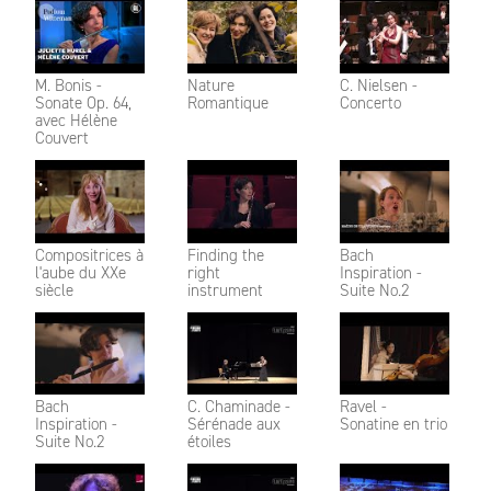
M. Bonis -
Nature
C. Nielsen -
Sonate Op. 64,
Romantique
Concerto
avec Hélène
Couvert
Compositrices à
Finding the
Bach
l'aube du XXe
right
Inspiration -
siècle
instrument
Suite No.2
Bach
C. Chaminade -
Ravel -
Inspiration -
Sérénade aux
Sonatine en trio
Suite No.2
étoiles