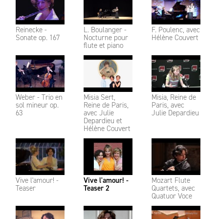
Reinecke -
L. Boulanger -
F. Poulenc, avec
Sonate op. 167
Nocturne pour
Hélène Couvert
flute et piano
Weber - Trio en
Misia Sert,
Misia, Reine de
sol mineur op.
Reine de Paris,
Paris, avec
63
avec Julie
Julie Depardieu
Depardieu et
Hélène Couvert
Vive l'amour! -
Vive l'amour! -
Mozart Flute
Teaser
Teaser 2
Quartets, avec
Quatuor Voce