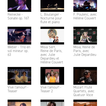
Reinecke -
L. Boulanger -
F. Poulenc, avec
Sonate op. 167
Nocturne pour
Hélène Couvert
flute et piano
Weber - Trio en
Misia Sert,
Misia, Reine de
sol mineur op.
Reine de Paris,
Paris, avec
63
avec Julie
Julie Depardieu
Depardieu et
Hélène Couvert
Vive l'amour! -
Vive l'amour! -
Mozart Flute
Teaser
Teaser 2
Quartets, avec
Quatuor Voce