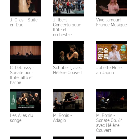
J. Cras - Suite
J. Ibert -
Vive l'amour! -
en Duo
Concerto pour
France Musique
flûte et
orchestre
C. Debussy -
Schubert, avec
Juliette Hurel
Sonate pour
Hélène Couvert
au Japon
flûte, alto et
harpe
Les Ailes du
M. Bonis -
M. Bonis -
songe
Adagio
Sonate Op. 64,
avec Hélène
Couvert