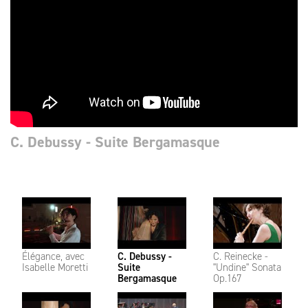
C. Debussy - Suite Bergamasque
Élégance, avec
C. Debussy -
C. Reinecke -
Isabelle Moretti
Suite
"Undine" Sonata
Bergamasque
Op.167