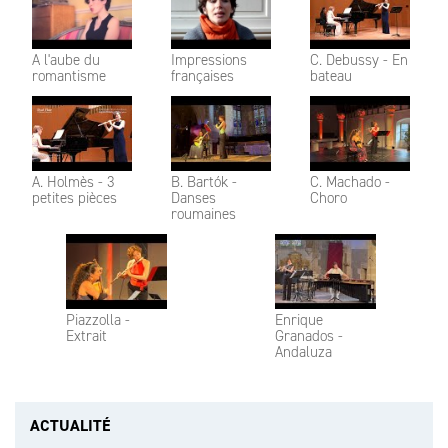
A l'aube du
Impressions
C. Debussy - En
romantisme
françaises
bateau
A. Holmès - 3
B. Bartók -
C. Machado -
petites pièces
Danses
Choro
roumaines
Piazzolla -
Enrique
Extrait
Granados -
Andaluza
ACTUALITÉ