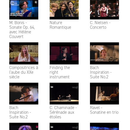
M. Bonis -
Nature
C. Nielsen -
Sonate Op. 64,
Romantique
Concerto
avec Hélène
Couvert
Compositrices à
Finding the
Bach
l'aube du XXe
right
Inspiration -
siècle
instrument
Suite No.2
Bach
C. Chaminade -
Ravel -
Inspiration -
Sérénade aux
Sonatine en trio
Suite No.2
étoiles