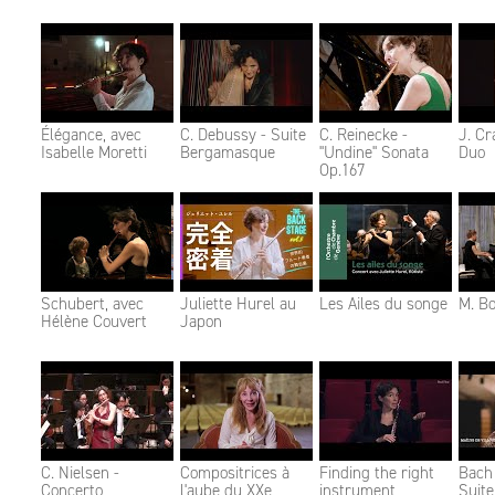
Élégance, avec
C. Debussy - Suite
C. Reinecke -
J. Cr
Isabelle Moretti
Bergamasque
"Undine" Sonata
Duo
Op.167
Schubert, avec
Juliette Hurel au
Les Ailes du songe
M. Bo
Hélène Couvert
Japon
C. Nielsen -
Compositrices à
Finding the right
Bach 
Concerto
l'aube du XXe
instrument
Suite