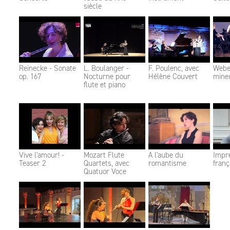
siècle
Reinecke - Sonate
L. Boulanger -
F. Poulenc, avec
Weber
op. 167
Nocturne pour
Hélène Couvert
mineu
flute et piano
Vive l'amour! -
Mozart Flute
A l'aube du
Impr
Teaser 2
Quartets, avec
romantisme
franç
Quatuor Voce