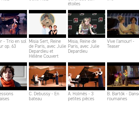
étoiles
 - Trio en sol
Misia Sert, Reine
Misia, Reine de
Vive l'amour! -
r op. 63
de Paris, avec Julie
Paris, avec Julie
Teaser
Depardieu et
Depardieu
Hélène Couvert
essions
C. Debussy - En
A. Holmès - 3
B. Bartók - Dans
aises
bateau
petites pièces
roumaines