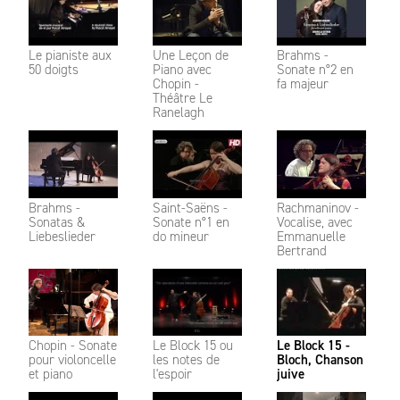
Le pianiste aux
Une Leçon de
Brahms -
50 doigts
Piano avec
Sonate n°2 en
Chopin -
fa majeur
Théâtre Le
Ranelagh
Brahms -
Saint-Saëns -
Rachmaninov -
Sonatas &
Sonate n°1 en
Vocalise, avec
Liebeslieder
do mineur
Emmanuelle
Bertrand
Chopin - Sonate
Le Block 15 ou
Le Block 15 -
pour violoncelle
les notes de
Bloch, Chanson
et piano
l'espoir
juive