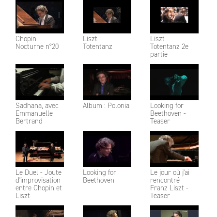
Chopin -
Liszt -
Liszt -
Nocturne n°20
Totentanz
Totentanz 2e
partie
Sadhana, avec
Album : Polonia
Looking for
Emmanuelle
Beethoven -
Bertrand
Teaser
Le Duel - Joute
Looking for
Le jour où j'ai
d'improvisation
Beethoven
rencontré
entre Chopin et
Franz Liszt -
Liszt
Teaser