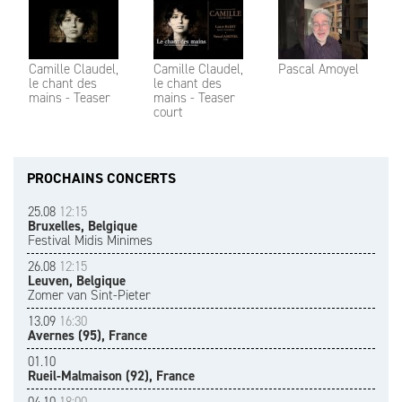
Camille Claudel,
Camille Claudel,
Pascal Amoyel
le chant des
le chant des
mains - Teaser
mains - Teaser
court
PROCHAINS CONCERTS
25.08
12:15
Bruxelles, Belgique
Festival Midis Minimes
26.08
12:15
Leuven, Belgique
Zomer van Sint-Pieter
13.09
16:30
Avernes (95), France
01.10
Rueil-Malmaison (92), France