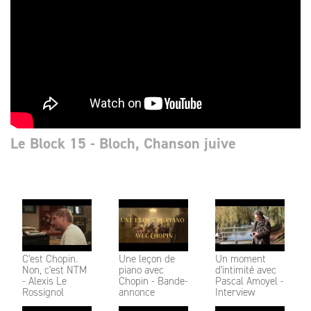
Le Block 15 - Bloch, Chanson juive
C'est Chopin.
Une leçon de
Un moment
Non, c'est NTM
piano avec
d'intimité avec
- Alexis Le
Chopin - Bande-
Pascal Amoyel -
Rossignol
annonce
Interview