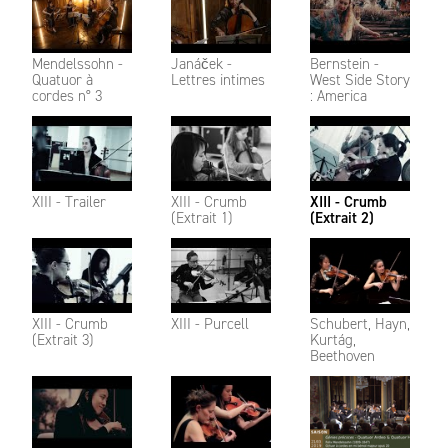
Mendelssohn -
Janáček -
Bernstein -
Quatuor à
Lettres intimes
West Side Story
cordes n° 3
: America
XIII - Trailer
XIII - Crumb
XIII - Crumb
(Extrait 1)
(Extrait 2)
XIII - Crumb
XIII - Purcell
Schubert, Hayn,
(Extrait 3)
Kurtág,
Beethoven