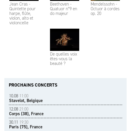
Jean Cras -
Beethoven -
Mendelssohn -
Quintette pour
Quatuor n°9 en
Octuor à cordes
harpe, flûte,
do majeur
op. 20
violon, alto et
violoncelle
De quelles voix
êtes-vous la
beauté ?
PROCHAINS CONCERTS
10.08
11:00
Stavelot, Belgique
12.08
21:00
Corps (38), France
30.11
19:30
Paris (75), France