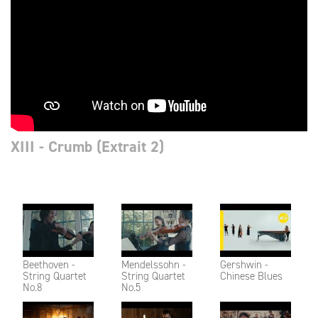
XIII - Crumb (Extrait 2)
Beethoven -
Mendelssohn -
Gershwin -
String Quartet
String Quartet
Chinese Blues
No.8
No.5