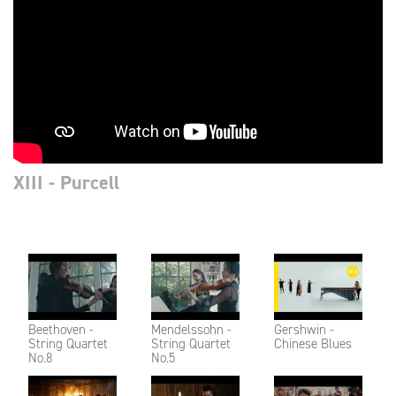
XIII - Purcell
Beethoven -
Mendelssohn -
Gershwin -
String Quartet
String Quartet
Chinese Blues
No.8
No.5