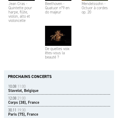
Jean Cras -
Beethoven -
Mendelssohn -
Quintette pour
Quatuor n°9 en
Octuor à cordes
harpe, flûte,
do majeur
op. 20
violon, alto et
violoncelle
De quelles voix
êtes-vous la
beauté ?
PROCHAINS CONCERTS
10.08
11:00
Stavelot, Belgique
12.08
21:00
Corps (38), France
30.11
19:30
Paris (75), France