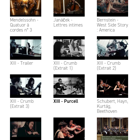
Mendelssohn -
Janáček -
Bernstein -
Quatuor à
Lettres intimes
West Side Story
cordes n° 3
: America
XIII - Trailer
XIII - Crumb
XIII - Crumb
(Extrait 1)
(Extrait 2)
XIII - Crumb
XIII - Purcell
Schubert, Hayn,
(Extrait 3)
Kurtág,
Beethoven