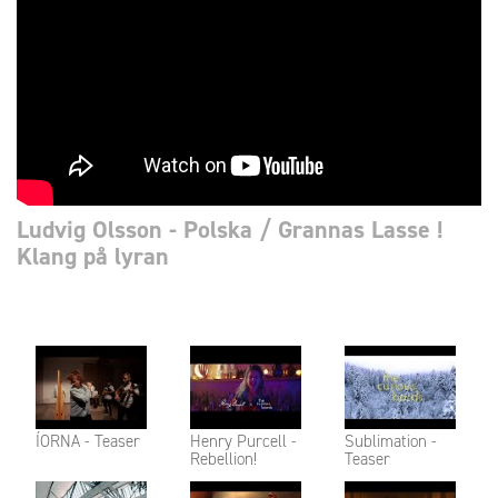
Ludvig Olsson - Polska / Grannas Lasse !
Klang på lyran
ÍORNA - Teaser
Henry Purcell -
Sublimation -
Rebellion!
Teaser