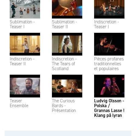
Sublimation -
Sublimation -
Indiscretion -
Teaser I
Teaser II
Teaser I
Indiscretion -
Indiscretion -
Pièces profanes
Teaser II
The Tears of
traditionnelles
Scotland
et populaires
Teaser
The Curious
Ludvig Olsson -
Ensemble
Bards -
Polska /
Présentation
Grannas Lasse !
Klang på lyran