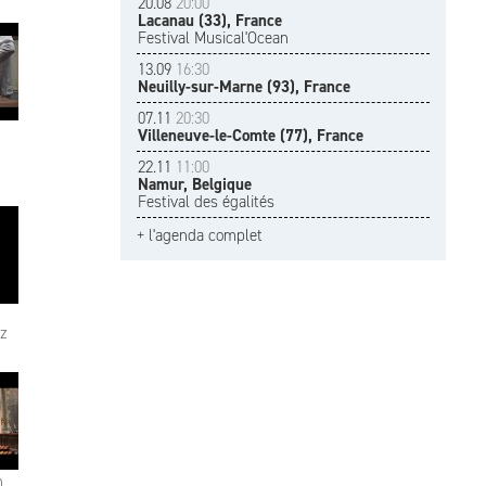
20.08
20:00
Lacanau (33), France
Festival Musical'Ocean
13.09
16:30
Neuilly-sur-Marne (93), France
07.11
20:30
Villeneuve-le-Comte (77), France
22.11
11:00
Namur, Belgique
Festival des égalités
+ l'agenda complet
iz
n