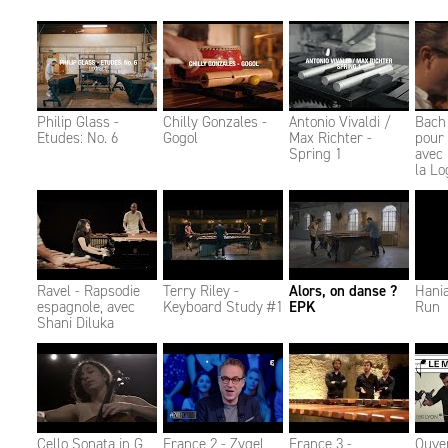
Philip Glass -
Chilly Gonzales -
Antonio Vivaldi /
Bach
Etudes: No. 6
Gogol
Max Richter -
pour 
Spring 1
avec
la Lo
Ravel - Rapsodie
Terry Riley -
Alors, on danse ?
Hani
espagnole, avec
Keyboard Study #1
EPK
Run
Shani Diluka
Cello Sonata in G
France 2 - Zygel
France 3 -
Ouve