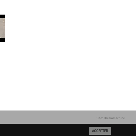
n
Site: Dreammachine
ACCEPTER