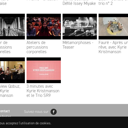
aise
Défilé Issey Miyake
trio n° 2
er de
Ateliers de
Métamorphoses -
Fauré - Après u
ussions
percussions
Teaser
rêve, avec Kyrie
relles
corporelles
Kristmanson
view Qobuz,
3 minutes avec
Kyrie
Kyrie Kristmanson
tmanson
et le Trio SR9
ontact
Suivez-nous sur
nérales
ous acceptez l'utilisation de cookies.