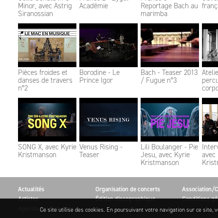
Minor, avec Astrig
Académie
Reportage Bach au
franç
Siranossian
marimba
Pièces froides et
Borodine - Le
Bach - Teaser 2013
Ateli
danses de travers
Prince Igor​​​​​​​
/ Fugue n°3
perc
n°2
corpo
SONG X, avec Kyrie
Venus Rising -
Lili Boulanger - Pie
Inter
Kristmanson
Teaser
Jesu, avec Kyrie
avec 
Kristmanson
Kris
Actualités
Organisation de concerts
Association/C
Artistes
Édition discographique
Conditions gé
Agenda des Concerts
Ce site utilise des cookies. En poursuivant votre navigation sur ce site, v