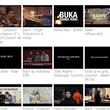
 - Concerto
Bach - Organ
Hania Rani - BUKA
Ravel -
clavecin n° 1,
Concerto in A
Influence(s)
 Le Concert de
minor
ge
a Rani - Now
Bach au marimba
John Adams -
Estat ai en greu
EPK
Hallelujah Junction
cossirier - Beatr
De Dia
rture
Prisme - Création
Canto Ostinato -
Bach - Sonate e