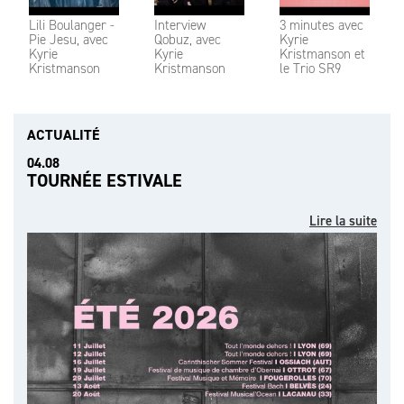
Lili Boulanger -
Interview
3 minutes avec
Pie Jesu, avec
Qobuz, avec
Kyrie
Kyrie
Kyrie
Kristmanson et
Kristmanson
Kristmanson
le Trio SR9
ACTUALITÉ
04.08
TOURNÉE ESTIVALE
Lire la suite