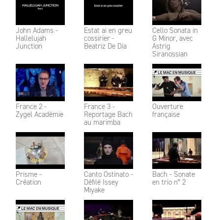
John Adams -
Estat ai en greu
Cello Sonata in
Hallelujah
cossirier -
G Minor, avec
Junction
Beatriz De Dia
Astrig
Siranossian
France 2 -
France 3 -
Ouverture
Zygel Académie
Reportage Bach
française
au marimba
Prisme -
Canto Ostinato -
Bach - Sonate
Création
Défilé Issey
en trio n° 2
Miyake