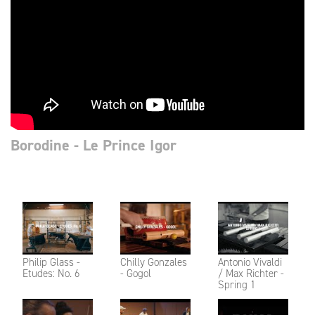
Borodine - Le Prince Igor​​​​​​​
Philip Glass -
Chilly Gonzales
Antonio Vivaldi
Etudes: No. 6
- Gogol
/ Max Richter -
Spring 1