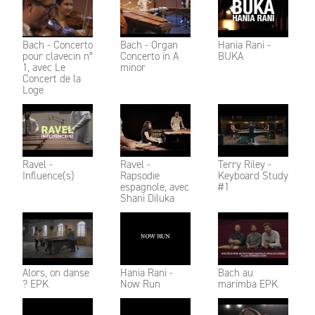
Bach - Concerto
Bach - Organ
Hania Rani -
pour clavecin n°
Concerto in A
BUKA
1, avec Le
minor
Concert de la
Loge
Ravel -
Ravel -
Terry Riley -
Influence(s)
Rapsodie
Keyboard Study
espagnole, avec
#1
Shani Diluka
Alors, on danse
Hania Rani -
Bach au
? EPK
Now Run
marimba EPK