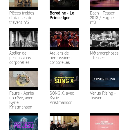
Pièces froides
Borodine - Le
Bach - Teaser
et danses de
Prince Igor​​​​​​​
2013 / Fugue
travers n°2
n°3
Atelier de
Ateliers de
Métamorphoses
percussions
percussions
- Teaser
corporelles
corporelles
Fauré - Après
SONG X, avec
Venus Rising -
un rêve, avec
Kyrie
Teaser
Kyrie
Kristmanson
Kristmanson