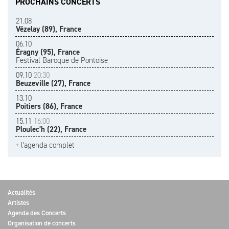
PROCHAINS CONCERTS
21.08
Vézelay (89), France
06.10
Éragny (95), France
Festival Baroque de Pontoise
09.10
20:30
Beuzeville (27), France
13.10
Poitiers (86), France
15.11
16:00
Ploulec'h (22), France
+ l'agenda complet
Actualités
Artistes
Agenda des Concerts
Organisation de concerts