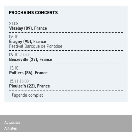
PROCHAINS CONCERTS
21.08
Vézelay (89), France
06.10
Éragny (95), France
Festival Baroque de Pontoise
09.10
20:30
Beuzeville (27), France
13.10
Poitiers (86), France
15.11
16:00
Ploulec'h (22), France
+ l'agenda complet
Actualités
Artistes