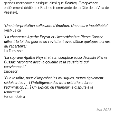
grands morceaux classique, ainsi que
Beatles, Everywhere
,
entièrement dédié aux Beatles (commande de la Cité de la Voix de
Vézelay).
"
Une interprétation suffocante d’émotion. Une heure inoubliable
."
ResMusica
"
La chanteuse Agathe Peyrat et l’accordéoniste Pierre Cussac
défient la loi des genres en revisitant avec délice quelques bornes
du répertoire.
"
La Terrasse
"
La soprano Agathe Peyrat et son complice accordéoniste Pierre
Cussac racontent avec la gouaille et la causticité qui
conviennent.
"
Diapason
"
Duo insolite, pour d’improbables musiques, toutes également
séduisantes [...] l’intelligence des interprétations force
l’admiration. [...] Un exploit, où l’humour le dispute à la
tendresse.
"
Forum Opéra
Mai 2025