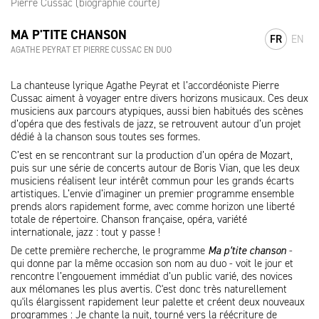
Pierre Cussac (biographie courte)
MA P'TITE CHANSON
FR
EN
AGATHE PEYRAT ET PIERRE CUSSAC EN DUO
La chanteuse lyrique Agathe Peyrat et l’accordéoniste Pierre
Cussac aiment à voyager entre divers horizons musicaux. Ces deux
musiciens aux parcours atypiques, aussi bien habitués des scènes
d’opéra que des festivals de jazz, se retrouvent autour d’un projet
dédié à la chanson sous toutes ses formes.
C’est en se rencontrant sur la production d’un opéra de Mozart,
puis sur une série de concerts autour de Boris Vian, que les deux
musiciens réalisent leur intérêt commun pour les grands écarts
artistiques. L’envie d’imaginer un premier programme ensemble
prends alors rapidement forme, avec comme horizon une liberté
totale de répertoire. Chanson française, opéra, variété
internationale, jazz : tout y passe !
De cette première recherche, le programme
Ma p’tite chanson
-
qui donne par la même occasion son nom au duo - voit le jour et
rencontre l’engouement immédiat d’un public varié, des novices
aux mélomanes les plus avertis. C'est donc très naturellement
qu'ils élargissent rapidement leur palette et créent deux nouveaux
programmes : Je chante la nuit, tourné vers la réécriture de