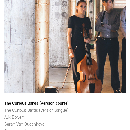
The Curious Bards (version courte)
The Curious Bards (version longue)
Alix Boivert
Sarah Van Oudenhove