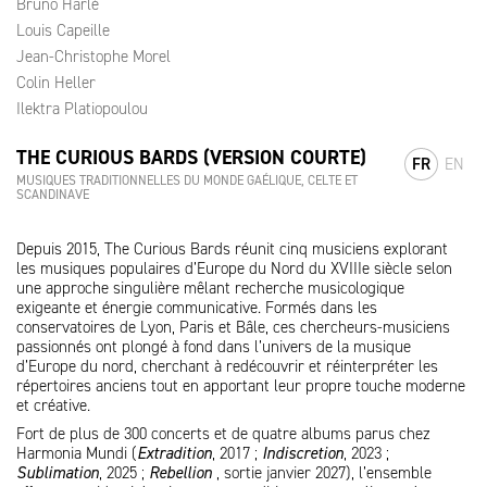
Bruno Harlé
Louis Capeille
Jean-Christophe Morel
Colin Heller
Ilektra Platiopoulou
THE CURIOUS BARDS (VERSION COURTE)
FR
EN
MUSIQUES TRADITIONNELLES DU MONDE GAÉLIQUE, CELTE ET
SCANDINAVE
Depuis 2015, The Curious Bards réunit cinq musiciens explorant
les musiques populaires d’Europe du Nord du XVIIIe siècle selon
une approche singulière mêlant recherche musicologique
exigeante et énergie communicative. Formés dans les
conservatoires de Lyon, Paris et Bâle, ces chercheurs-musiciens
passionnés ont plongé à fond dans l’univers de la musique
d’Europe du nord, cherchant à redécouvrir et réinterpréter les
répertoires anciens tout en apportant leur propre touche moderne
et créative.
Fort de plus de 300 concerts et de quatre albums parus chez
Harmonia Mundi (
Extradition
, 2017 ;
Indiscretion
, 2023 ;
Sublimation
, 2025 ;
Rebellion
, sortie janvier 2027), l’ensemble