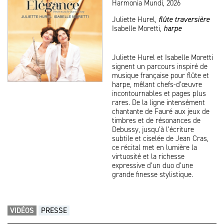
Harmonia Mundi, 2026
Juliette Hurel,
flûte traversière
Isabelle Moretti,
harpe
Juliette Hurel et Isabelle Moretti
signent un parcours inspiré de
musique française pour flûte et
harpe, mêlant chefs-d’œuvre
incontournables et pages plus
rares. De la ligne intensément
chantante de Fauré aux jeux de
timbres et de résonances de
Debussy, jusqu’à l’écriture
subtile et ciselée de Jean Cras,
ce récital met en lumière la
virtuosité et la richesse
expressive d’un duo d’une
grande finesse stylistique.
VIDÉOS
PRESSE