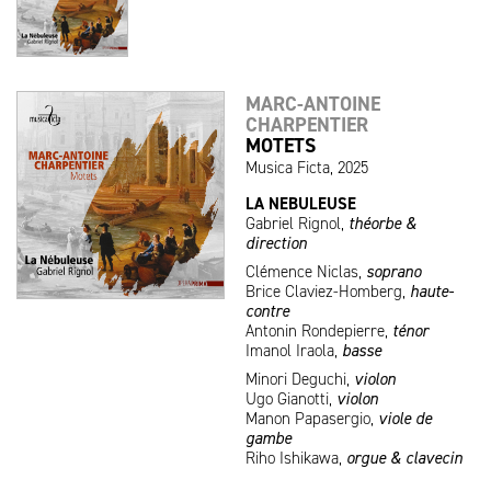
MARC-ANTOINE
CHARPENTIER
MOTETS
Musica Ficta, 2025
LA NEBULEUSE
Gabriel Rignol,
théorbe &
direction
Clémence Niclas,
soprano
Brice Claviez-Homberg,
haute-
contre
Antonin Rondepierre,
ténor
Imanol Iraola,
basse
Minori Deguchi,
violon
Ugo Gianotti,
violon
Manon Papasergio,
viole de
gambe
Riho Ishikawa,
orgue & clavecin