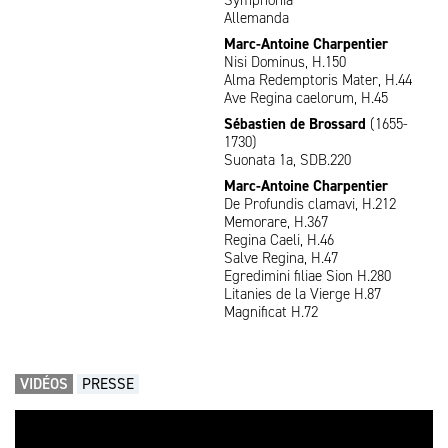
Symphonia
Allemanda
Marc-Antoine Charpentier
Nisi Dominus, H.150
Alma Redemptoris Mater, H.44
Ave Regina caelorum, H.45
Sébastien de Brossard
(1655-
1730)
Suonata 1a, SDB.220
Marc-Antoine Charpentier
De Profundis clamavi, H.212
Memorare, H.367
Regina Caeli, H.46
Salve Regina, H.47
Egredimini filiae Sion H.280
Litanies de la Vierge H.87
Magnificat H.72
VIDÉOS
PRESSE