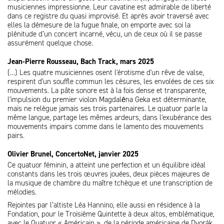
musiciennes impressionne. Leur cavatine est admirable de liberté
dans ce registre du quasi improvisé. Et après avoir traversé avec
elles la démesure de la fugue finale, on emporte avec soi la
plénitude d’un concert incarné, vécu, un de ceux où il se passe
assurément quelque chose.
Jean-Pierre Rousseau, Bach Track, mars 2025
(…) Les quatre musiciennes osent l'érotisme d'un rêve de valse,
respirent d'un souffle commun les césures, les envolées de ces six
mouvements. La pâte sonore est à la fois dense et transparente,
l'impulsion du premier violon Magdalēna Geka est déterminante,
mais ne relègue jamais ses trois partenaires. Le quatuor parle la
même langue, partage les mêmes ardeurs, dans l'exubérance des
mouvements impairs comme dans le lamento des mouvements
pairs.
Olivier Brunel, ConcertoNet, janvier 2025
Ce quatuor féminin, a atteint une perfection et un équilibre idéal
constants dans les trois œuvres jouées, deux pièces majeures de
la musique de chambre du maître tchèque et une transcription de
mélodies.
Rejointes par l’altiste Léa Hannino, elle aussi en résidence à la
Fondation, pour le Troisième Quintette à deux altos, emblématique,
avec le Quatuor « Américain », de la période américaine de Dvorák,