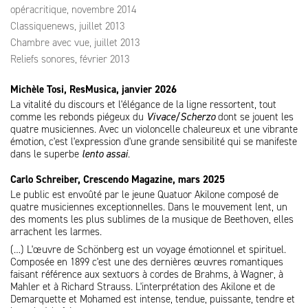
opéracritique, novembre 2014
Classiquenews, juillet 2013
Chambre avec vue, juillet 2013
Reliefs sonores, février 2013
Michèle Tosi, ResMusica, janvier 2026
La vitalité du discours et l'élégance de la ligne ressortent, tout
comme les rebonds piégeux du
Vivace/Scherzo
dont se jouent les
quatre musiciennes. Avec un violoncelle chaleureux et une vibrante
émotion, c'est l'expression d'une grande sensibilité qui se manifeste
dans le superbe
lento assai
.
Carlo Schreiber, Crescendo Magazine, mars 2025
Le public est envoûté par le jeune Quatuor Akilone composé de
quatre musiciennes exceptionnelles. Dans le mouvement lent, un
des moments les plus sublimes de la musique de Beethoven, elles
arrachent les larmes.
(…) L'œuvre de Schönberg est un voyage émotionnel et spirituel.
Composée en 1899 c'est une des dernières œuvres romantiques
faisant référence aux sextuors à cordes de Brahms, à Wagner, à
Mahler et à Richard Strauss. L'interprétation des Akilone et de
Demarquette et Mohamed est intense, tendue, puissante, tendre et