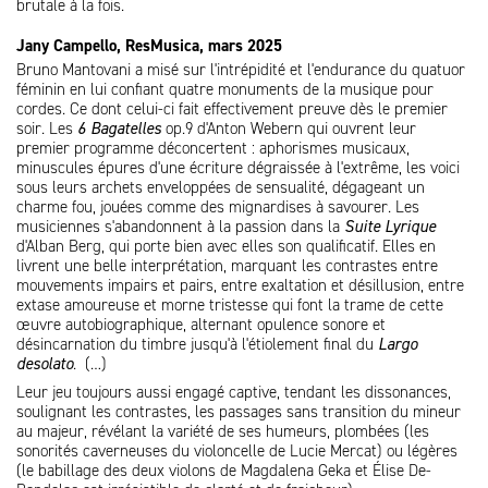
brutale à la fois.
Jany Campello, ResMusica, mars 2025
Bruno Mantovani a misé sur l'intrépidité et l'endurance du quatuor
féminin en lui confiant quatre monuments de la musique pour
cordes. Ce dont celui-ci fait effectivement preuve dès le premier
soir. Les
6 Bagatelles
op.9 d'Anton Webern qui ouvrent leur
premier programme déconcertent : aphorismes musicaux,
minuscules épures d'une écriture dégraissée à l'extrême, les voici
sous leurs archets enveloppées de sensualité, dégageant un
charme fou, jouées comme des mignardises à savourer. Les
musiciennes s'abandonnent à la passion dans la
Suite Lyrique
d'Alban Berg, qui porte bien avec elles son qualificatif. Elles en
livrent une belle interprétation, marquant les contrastes entre
mouvements impairs et pairs, entre exaltation et désillusion, entre
extase amoureuse et morne tristesse qui font la trame de cette
œuvre autobiographique, alternant opulence sonore et
désincarnation du timbre jusqu'à l'étiolement final du
Largo
desolato
. (…)
Leur jeu toujours aussi engagé captive, tendant les dissonances,
soulignant les contrastes, les passages sans transition du mineur
au majeur, révélant la variété de ses humeurs, plombées (les
sonorités caverneuses du violoncelle de Lucie Mercat) ou légères
(le babillage des deux violons de Magdalena Geka et Élise De-