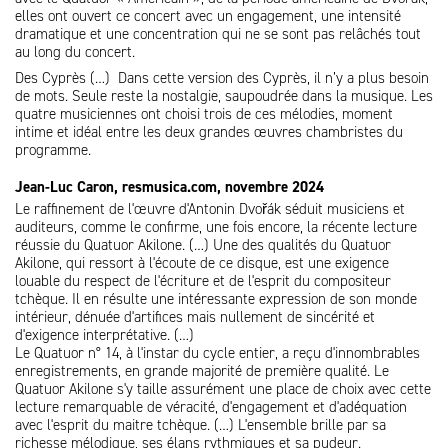
elles ont ouvert ce concert avec un engagement, une intensité
dramatique et une concentration qui ne se sont pas relâchés tout
au long du concert.
Des Cyprès (…) Dans cette version des Cyprès, il n’y a plus besoin
de mots. Seule reste la nostalgie, saupoudrée dans la musique. Les
quatre musiciennes ont choisi trois de ces mélodies, moment
intime et idéal entre les deux grandes œuvres chambristes du
programme.
Jean-Luc Caron, resmusica.com, novembre 2024
Le raffinement de l'œuvre d'Antonin Dvořák séduit musiciens et
auditeurs, comme le confirme, une fois encore, la récente lecture
réussie du Quatuor Akilone. (…) Une des qualités du Quatuor
Akilone, qui ressort à l'écoute de ce disque, est une exigence
louable du respect de l'écriture et de l'esprit du compositeur
tchèque. Il en résulte une intéressante expression de son monde
intérieur, dénuée d'artifices mais nullement de sincérité et
d'exigence interprétative. (…)
Le Quatuor n° 14, à l'instar du cycle entier, a reçu d'innombrables
enregistrements, en grande majorité de première qualité. Le
Quatuor Akilone s'y taille assurément une place de choix avec cette
lecture remarquable de véracité, d'engagement et d'adéquation
avec l'esprit du maitre tchèque. (…) L'ensemble brille par sa
richesse mélodique, ses élans rythmiques et sa pudeur.