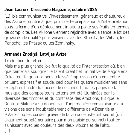
Jean Lacroix, Crescendo Magazine, octobre 2024
(…) joie communicative, l’investissement, généreux et chaleureux,
des Akilone montre à quel point cette préparation à l’interprétation
sous la forme d’un déplacement in situ a porté ses fruits en termes
de complicité. Les Akilone viennent rejoindre avec aisance le lot des
gravures de qualité pour voisiner avec les Stamitz, les Wihan, les
Panocha, les Prazak ou les Zemlinsky.
Armands Znotiņš, Latvijas Avīze
Traduction du letton:
Mais ma plus grande joie fut la qualité de l'interprétation où, bien
que j'aimerais souligner le talent créatif et l'initiative de Magdalena
Geka, tout le quatuor nous a laissé l'impression d'un ensemble
brillant, expressif et soudé, ceci pour les quatre musiciennes sans
exception. La clé du succès de ce concert, où les pages de la
musique des compositeurs lettons ont été illuminées par la
diversité des timbres et du contraste des émotions, fut que le
Quatuor Akilone a su donner vie d'une manière convaincante aux
visions des sons indubitablement différents de A.Dzenitis et
P.Vasks, où les cordes graves de la violoncelliste ont séduit (un
argument supplémentaire pour mon plaisir personnel) tout en
s'unissant avec les couleurs des deux violons et de l'alto.
(...)