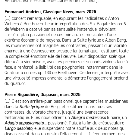
Bendelac est irrésistible de clarté et de fraicheur).
Emmanuel Andrieu, Classique News, mars 2025
(…) concert remarquable, en explorant les radicalités d’Anton
Webern à Beethoven. Leur interprétation des Six Bagatelles op. 9
de Webern a captivé par sa sensualité inattendue, dévoilant
l’arrière-plan passionnel de ces miniatures musicales d’une
extrême économie de moyens. Dans la Suite lyrique d’Alban Berg,
les musiciennes ont magnifié les contrastes, passant d’un vibrato
charnel à une évanescence presque fantomatique, restituant toute
la complexité émotionnelle de l’œuvre. Leur disposition scénique,
dite « à la viennoise », avec les premiers et seconds violons face à
face, a renforcé la lisibilité des polyphonies, notamment dans le
Quatuor à cordes op. 130 de Beethoven. Ce dernier, interprété avec
une virtuosité impressionnante, a démontré l’engagement profond
du quatuor.
Pierre Rigaudière, Diapason, mars 2025
(…) C’est son arrière-plan passionnel que captent les musiciennes
dans la
Suite lyrique
de Berg, et restituent dans tous ses
contrastes, du vibrato charnel jusqu’à une évanescence
fantomatique. Elles nous offrent un
Allegro misterioso
lunaire, un
Adagio appasionnato
… passionné. Puis, à la fin du crépusculaire
Largo desolato
, elle suspendent notre souffle aux deux notes qui
disparaissent dans un geste d’effacement. (…) l’engagement des