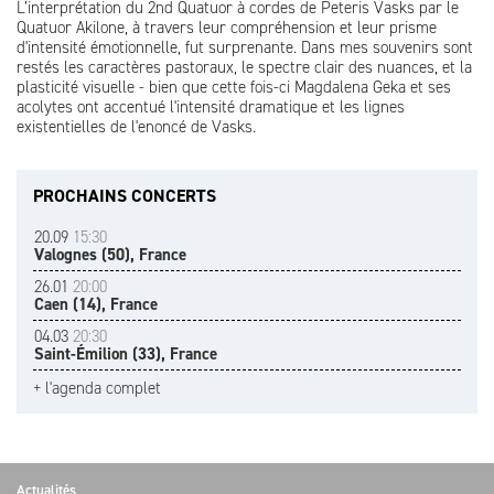
L’interprétation du 2nd Quatuor à cordes de Peteris Vasks par le
Quatuor Akilone, à travers leur compréhension et leur prisme
d'intensité émotionnelle, fut surprenante. Dans mes souvenirs sont
restés les caractères pastoraux, le spectre clair des nuances, et la
plasticité visuelle - bien que cette fois-ci Magdalena Geka et ses
acolytes ont accentué l'intensité dramatique et les lignes
existentielles de l'enoncé de Vasks.
PROCHAINS CONCERTS
20.09
15:30
Valognes (50), France
26.01
20:00
Caen (14), France
04.03
20:30
Saint-Émilion (33), France
+ l'agenda complet
Actualités