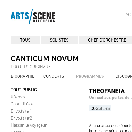
AC
TOUS
SOLISTES
CHEF D'ORCHESTRE
CANTICUM NOVUM
PROJETS ORIGINAUX
BIOGRAPHIE
CONCERTS
PROGRAMMES
DISCOG
THEOFÁNEIA
TOUT PUBLIC
Kòsmos!
Un noël aux portes de l
Canti di Gioia
DOSSIERS
Envol(s) #1
Envol(s) #2
Hassan le voyageur
À la croisée des réperto
kurdes, arméniens, maro