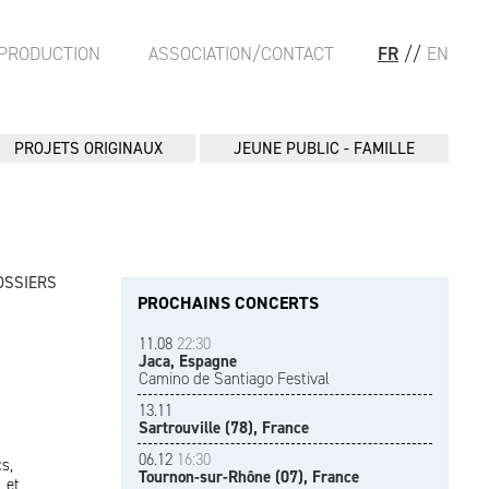
PRODUCTION
ASSOCIATION/CONTACT
FR
//
EN
PROJETS ORIGINAUX
JEUNE PUBLIC - FAMILLE
OSSIERS
PROCHAINS CONCERTS
11.08
22:30
Jaca, Espagne
Camino de Santiago Festival
13.11
Sartrouville (78), France
06.12
16:30
s,
Tournon-sur-Rhône (07), France
 et