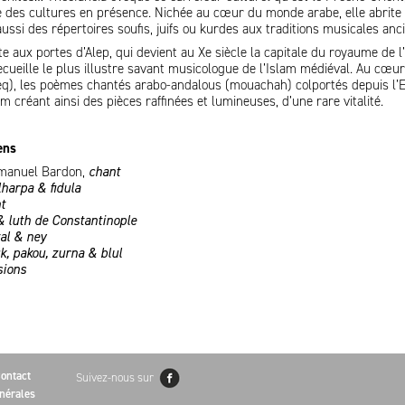
e des cultures en présence. Nichée au cœur du monde arabe, elle abrite
ussi des répertoires soufis, juifs ou kurdes aux traditions musicales anc
 aux portes d’Alep, qui devient au Xe siècle la capitale du royaume de l’
cueille le plus illustre savant musicologue de l’Islam médiéval. Au cœur
eq), les poèmes chantés arabo-andalous (mouachah) colportés depuis l
 créant ainsi des pièces raffinées et lumineuses, d’une rare vitalité.
ens
mmanuel Bardon,
chant
lharpa & fidula
t
 luth de Constantinople
val & ney
k, pakou, zurna & blul
sions
ontact
Suivez-nous sur
nérales