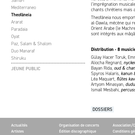
Samâ-ï
l’imprégnation musical
Mediterraneo
chants chrétiens mais a
Theofáneia
Theofáneia nous emporte
Ararat
al-Dawla, mécène qui re
Orient Arabe (le Machr
Paradaia
sont intégrés aux mâqâm
Oyat
Paz, Salam & Shalom
Distribution - 8 musici
Duo Manaraf
Gülay Hacer Toruk, E
Shiruku
Aliocha Regnard,
nycke
Bayan Rida,
oud & chan
JEUNE PUBLIC
Spyros Halaris,
kanun &
Léa Maquart,
flûtes ka
Artyom Minasyan,
dudu
Ismaïl Mesbahi,
percus
DOSSIERS
Actualités
Organisation de concerts
Association/C
Artistes
Édition discographique
Conditions gé