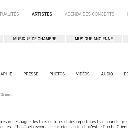
TUALITÉS
ARTISTES
AGENDA DES CONCERTS
MUSIQUE DE CHAMBRE
MUSIQUE ANCIENNE
RAPHIE
PRESSE
PHOTOS
VIDÉOS
AUDIO
D
'Orient
ires de l’Espagne des trois cultures et des répertoires traditionnels grec
nites… Theofáneia évoque ce carrefour culturel qu’est le Proche-Orient,