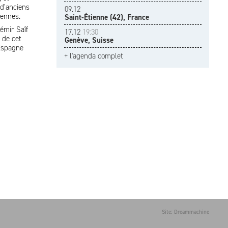
 d’anciens
09.12
iennes.
Saint-Étienne (42), France
émir Saîf
17.12
19:30
 de cet
Genève, Suisse
’Espagne
+ l'agenda complet
Site: Dreammachine