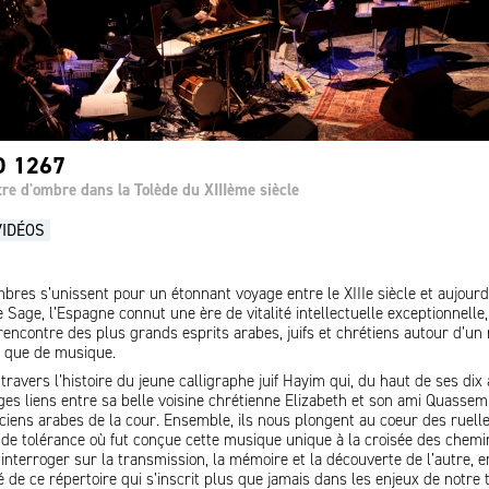
O 1267
tre d'ombre dans la Tolède du XIIIème siècle
VIDÉOS
bres s’unissent pour un étonnant voyage entre le XIIIe siècle et aujourd
 Sage, l’Espagne connut une ère de vitalité intellectuelle exceptionnelle,
rencontre des plus grands esprits arabes, juifs et chrétiens autour d’un 
 que de musique.
travers l’histoire du jeune calligraphe juif Hayim qui, du haut de ses dix 
es liens entre sa belle voisine chrétienne Elizabeth et son ami Quassem, 
ciens arabes de la cour. Ensemble, ils nous plongent au coeur des ruell
e tolérance où fut conçue cette musique unique à la croisée des chemin
’interroger sur la transmission, la mémoire et la découverte de l’autre, e
 de ce répertoire qui s’inscrit plus que jamais dans les enjeux de notre