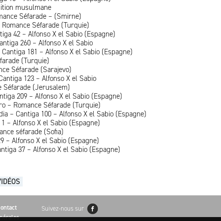
dition musulmane
mance Séfarade – (Smirne)
 Romance Séfarade (Turquie)
tiga 42 – Alfonso X el Sabio (Espagne)
antiga 260 – Alfonso X el Sabio
 Cantiga 181 – Alfonso X el Sabio (Espagne)
farade (Turquie)
ce Séfarade (Sarajevo)
Cantiga 123 – Alfonso X el Sabio
e Séfarade (Jerusalem)
ntiga 209 – Alfonso X el Sabio (Espagne)
lero – Romance Séfarade (Turquie)
 dia – Cantiga 100 – Alfonso X el Sabio (Espagne)
1 – Alfonso X el Sabio (Espagne)
mance séfarade (Sofia)
9 – Alfonso X el Sabio (Espagne)
ntiga 37 – Alfonso X el Sabio (Espagne)
VIDÉOS
ontact
Suivez-nous sur
nérales