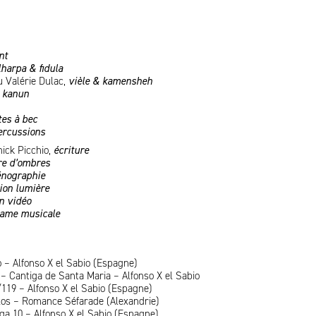
nt
lharpa & fidula
 Valérie Dulac,
vièle & kamensheh
,
kanun
tes à bec
ercussions
nick Picchio,
écriture
re d’ombres
énographie
tion lumière
n vidéo
rame musicale
 – Alfonso X el Sabio (Espagne)
 – Cantiga de Santa Maria – Alfonso X el Sabio
/119 – Alfonso X el Sabio (Espagne)
elos – Romance Séfarade (Alexandrie)
ga 10 – Alfonso X el Sabio (Espagne)