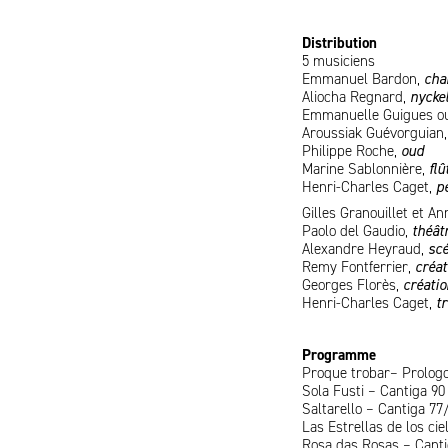
Distribution
5 musiciens
Emmanuel Bardon,
cha
Aliocha Regnard,
nycke
Emmanuelle Guigues ou
Aroussiak Guévorguian
Philippe Roche,
oud
Marine Sablonnière,
flû
Henri-Charles Caget,
p
Gilles Granouillet et An
Paolo del Gaudio,
théât
Alexandre Heyraud,
sc
Remy Fontferrier,
créa
Georges Florès,
créatio
Henri-Charles Caget,
t
Programme
Proque trobar– Prologo
Sola Fusti – Cantiga 90
Saltarello – Cantiga 77
Las Estrellas de los ci
Rosa das Rosas – Canti