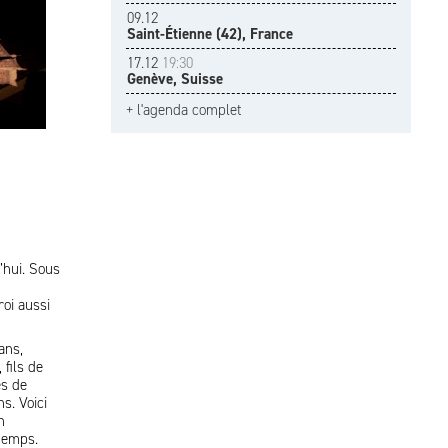
09.12
Saint-Étienne (42), France
17.12
19:30
Genève, Suisse
+ l'agenda complet
’hui. Sous
roi aussi
ans,
fils de
es de
s. Voici
n
 temps.