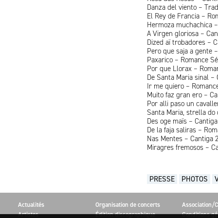
Danza del viento – Tra
El Rey de Francia – Ro
Hermoza muchachica –
A Virgen gloriosa – Can
Dized aï trobadores – C
Pero que saja a gente –
Paxarico – Romance Sé
Por que Llorax – Roman
De Santa Maria sinal – 
Ir me quiero – Romanc
Muito faz gran ero – Ca
Por alli paso un caval
Santa Maria, strella do
Des oge maïs – Cantiga 
De la faja saliras – Ro
Nas Mentes – Cantiga 2
Miragres fremosos – Ca
PRESSE
PHOTOS
Actualités
Organisation de concerts
Association/C
Artistes
Édition discographique
Conditions gé