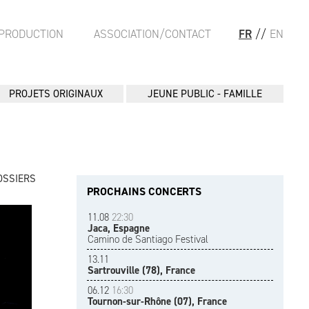
PRODUCTION
ASSOCIATION/CONTACT
FR
//
EN
PROJETS ORIGINAUX
JEUNE PUBLIC - FAMILLE
OSSIERS
PROCHAINS CONCERTS
11.08
22:30
Jaca, Espagne
Camino de Santiago Festival
13.11
Sartrouville (78), France
06.12
16:30
Tournon-sur-Rhône (07), France