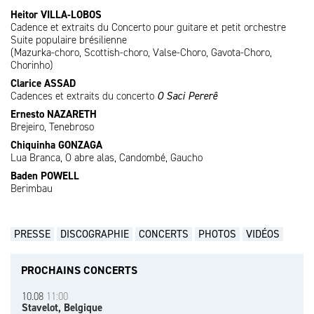
Heitor
VILLA-LOBOS
Cadence et extraits du Concerto pour guitare et petit orchestre
Suite populaire brésilienne
(Mazurka-choro, Scottish-choro, Valse-Choro, Gavota-Choro,
Chorinho)
Clarice ASSAD
Cadences et extraits du concerto
O Saci Pererê
Ernesto NAZARETH
Brejeiro, Tenebroso
Chiquinha GONZAGA
Lua Branca, O abre alas, Candombé, Gaucho
Baden POWELL
Berimbau
PRESSE
DISCOGRAPHIE
CONCERTS
PHOTOS
VIDÉOS
PROCHAINS CONCERTS
10.08
11:00
Stavelot, Belgique