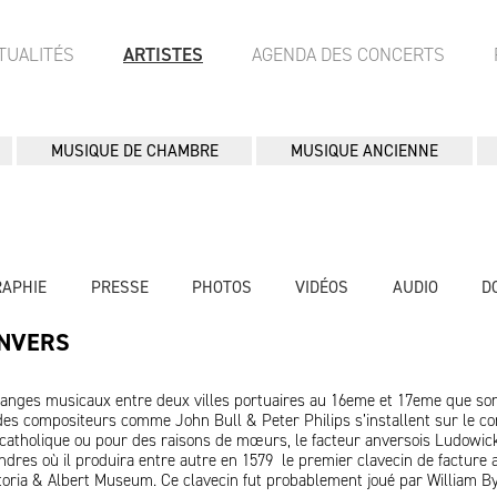
TUALITÉS
ARTISTES
AGENDA DES CONCERTS
MUSIQUE DE CHAMBRE
MUSIQUE ANCIENNE
RAPHIE
PRESSE
PHOTOS
VIDÉOS
AUDIO
D
ANVERS
anges musicaux entre deux villes portuaires au 16eme et 17eme que so
des compositeurs comme John Bull & Peter Philips s’installent sur le co
i catholique ou pour des raisons de mœurs, le facteur anversois Ludowic
ndres où il produira entre autre en 1579 le premier clavecin de facture 
toria & Albert Museum. Ce clavecin fut probablement joué par William By