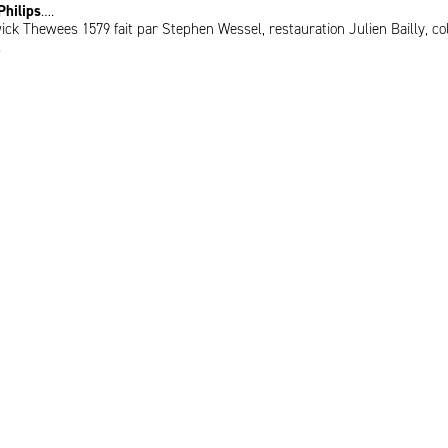
Philips
….
ck Thewees 1579 fait par Stephen Wessel, restauration Julien Bailly, col
.