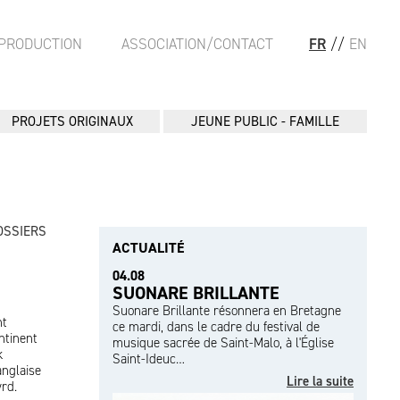
PRODUCTION
ASSOCIATION/CONTACT
FR
//
EN
PROJETS ORIGINAUX
JEUNE PUBLIC - FAMILLE
OSSIERS
ACTUALITÉ
04.08
SUONARE BRILLANTE
Suonare Brillante résonnera en Bretagne
nt
ce mardi, dans le cadre du festival de
ntinent
musique sacrée de Saint-Malo, à l'Église
k
Saint-Ideuc…
anglaise
Lire la suite
rd.