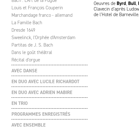
Bach : L'Art de la Fugue
Oeuvres de
Byrd
,
Bull
,
Louis et François Couperin
Clavecin d’après Ludowi
de l’Hotel de Barneville
Marchandage franco - allemand
La Famille Bach
Dresde 1649
Sweelinck, l'Orphée d'Amsterdam
Partitas de J. S. Bach
Dans le goût théâtral
Récital d'orgue
AVEC DANSE
EN DUO AVEC LUCILE RICHARDOT
EN DUO AVEC ADRIEN MABIRE
EN TRIO
PROGRAMMES ENREGISTRÉS
AVEC ENSEMBLE