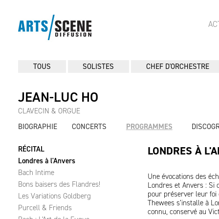
AC
TOUS
SOLISTES
CHEF D'ORCHESTRE
JEAN-LUC HO
CLAVECIN & ORGUE
BIOGRAPHIE
CONCERTS
PROGRAMMES
DISCOG
LONDRES À L'
RÉCITAL
Londres à l'Anvers
Bach Intime
Une évocations des éch
Bons baisers des Flandres!
Londres et Anvers : Si 
pour préserver leur fo
Les Variations Goldberg
Thewees s’installe à Lo
Purcell & Friends
connu, conservé au Vic