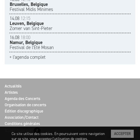
Bruxelles, Belgique
Festival Midis Minimes
14.08
12:15
Leuven, Belgique
Zomer van Sint-Pieter
16.08
18:00
Namur, Belgique
Festival de l'Été Mosan
+ l'agenda complet
Actualités
Artistes
Agenda des Concerts
Organisation de concerts
Édition discographique
Association/Contact
Conditions générales
Suivez-nous sur
Ce site utilise des cookies. En poursuivant votre navigation
ACCEPTER
Site: Dreammachine
sur ce site, vous acceptez l'utilisation de cookies.