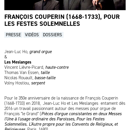
FRANÇOIS COUPERIN (1668-1733), POUR
LES FESTES SOLEMNELLES
PRESSE
VIDÉOS
DOSSIERS
Jean-Luc Ho,
grand orgue
&
Les Meslanges
Vincent Lièvre-Picard,
haute-contre
Thomas Van Essen,
taille
Nicolas Rouault,
basse-taille
Volny Hostiou,
serpent
Pour le 350e anniversaire de la naissance de François Couperin
(1668-1733) en 2018, Jean-Luc Ho et Les Meslanges entament dès
2016 un travail passionnant autour des messes pour orgue de
François "le Grand" (
Pièces d'orgue consistantes en deux Messes
l'Une à l'usage ordinaire des Paroisses, Pour les Festes
Solemnelles. L'Autre propre pour les Convents de Religieux, et
Religieuses,
Paris, 1690).