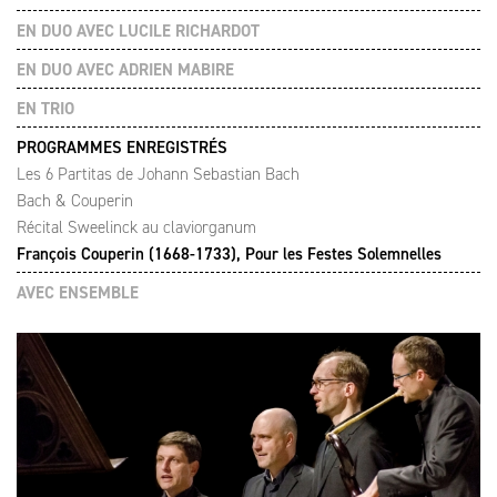
EN DUO AVEC LUCILE RICHARDOT
EN DUO AVEC ADRIEN MABIRE
EN TRIO
PROGRAMMES ENREGISTRÉS
Les 6 Partitas de Johann Sebastian Bach
Bach & Couperin
Récital Sweelinck au claviorganum
François Couperin (1668-1733), Pour les Festes Solemnelles
AVEC ENSEMBLE