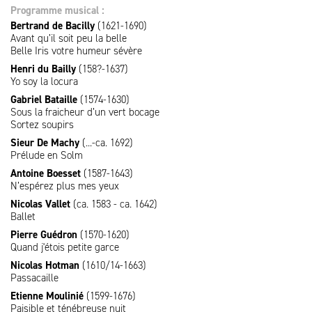
Programme musical :
Bertrand de Bacilly
(1621-1690)
Avant qu’il soit peu la belle
Belle Iris votre humeur sévère
Henri du Bailly
(158?-1637)
Yo soy la locura
Gabriel Bataille
(1574-1630)
Sous la fraicheur d’un vert bocage
Sortez soupirs
Sieur De Machy
(...-ca. 1692)
Prélude en Solm
Antoine Boesset
(1587-1643)
N’espérez plus mes yeux
Nicolas Vallet
(ca. 1583 - ca. 1642)
Ballet
Pierre Guédron
(1570-1620)
Quand j'étois petite garce
Nicolas Hotman
(1610/14-1663)
Passacaille
Etienne Moulinié
(1599-1676)
Paisible et ténébreuse nuit