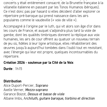
concerts y était entièrement consacré, de la Brunette française à la
villanelle italienne en passant par les Tonos Humanos ibériques).
Ce n’est donc pas par hasard si elles décident d’aller explorer ce
répertoire pré-baroque qui prend naissance dans les airs
populaires comme le vaudeville (« voix de ville »).
Accompagné à l’origine par le luth, qui vit alors son âge d’or dans
les cours de France, et auquel s’adjoindra plus tard la viole de
gambe, dont les qualités timbriques donnent la réplique aux voix
humaines, les airs de cour offrent au quatuor un nouveau terrain
de jeu où, fidèles à leur ligne artistique, elles réhabiliteront des
œuvres jusqu’à aujourd’hui tombées dans l’oubli tout en revisitant,
avec l’énergie qui leur est propre, quelques incontournables du
répertoire.
Création 2026 - soutenue par la Cité de la Voix
Durée
: 1h15
Distribution
Alice Duport-Percier,
S
oprano
Axelle Verner,
M
ezzo-soprano
Garance Boizot,
Dessus et basse de viole
Albane Imbs, A
rchiluth, guitare baroque, tiorbino et direction