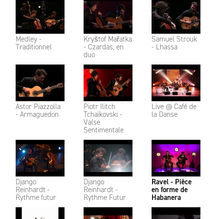
Medley -
Kryštof Mařatka
Samuel Strouk
Traditionnel
- Czardas, en
- Lhassa
duo
Astor Piazzolla
Piotr Ilitch
Live @ Café de
- Armaguedon
Tchaïkovski -
la Danse
Valse
Sentimentale
Django
Django
Ravel - Pièce
Reinhardt -
Reinhardt -
en forme de
Rythme futur
Rythme Futur
Habanera