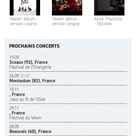
Teaser album -
Teaser album -
Astor Piazzolla
version courte
version longue
- Oblivion
PROCHAINS CONCERTS
19.09
Sceaux (92), France
Festival de l'Orangerie
24.09
20:30
Montauban (82), France
19.11
, France
Jazz au fil de l'Oise
29.11
, France
Festival du Vexin
28.05
Beauvais (60), France