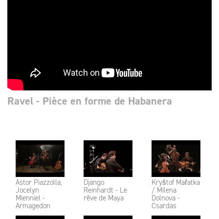
Ravel - Pièce en forme de Habanera
Astor Piazzolla,
Django
Kryštof Mařatka
Jocelyn
Reinhardt - Le
/ Milena
Mienniel -
rêve de Maya
Dolnova -
Armagedon
Csardas