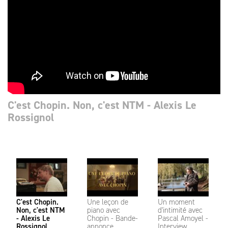
C'est Chopin. Non, c'est NTM - Alexis Le
Rossignol
C'est Chopin.
Une leçon de
Un moment
Non, c'est NTM
piano avec
d'intimité avec
- Alexis Le
Chopin - Bande-
Pascal Amoyel -
Rossignol
annonce
Interview