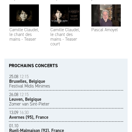
Camille Claudel,
Camille Claudel,
Pascal Amoyel
le chant des
le chant des
mains - Teaser
mains - Teaser
court
PROCHAINS CONCERTS
25.08
12:15
Bruxelles, Belgique
Festival Midis Minimes
26.08
12:15
Leuven, Belgique
Zomer van Sint-Pieter
13.09
16:30
Avernes (95), France
01.10
Rueil-Malmaison (92), France