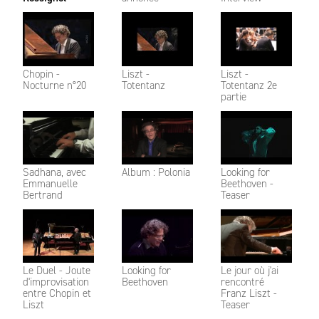
Chopin -
Liszt -
Liszt -
Nocturne n°20
Totentanz
Totentanz 2e
partie
Sadhana, avec
Album : Polonia
Looking for
Emmanuelle
Beethoven -
Bertrand
Teaser
Le Duel - Joute
Looking for
Le jour où j'ai
d'improvisation
Beethoven
rencontré
entre Chopin et
Franz Liszt -
Liszt
Teaser