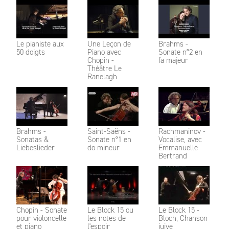
Le pianiste aux
Une Leçon de
Brahms -
50 doigts
Piano avec
Sonate n°2 en
Chopin -
fa majeur
Théâtre Le
Ranelagh
Brahms -
Saint-Saëns -
Rachmaninov -
Sonatas &
Sonate n°1 en
Vocalise, avec
Liebeslieder
do mineur
Emmanuelle
Bertrand
Chopin - Sonate
Le Block 15 ou
Le Block 15 -
pour violoncelle
les notes de
Bloch, Chanson
et piano
l'espoir
juive