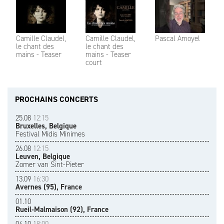
Camille Claudel,
Camille Claudel,
Pascal Amoyel
le chant des
le chant des
mains - Teaser
mains - Teaser
court
PROCHAINS CONCERTS
25.08
12:15
Bruxelles, Belgique
Festival Midis Minimes
26.08
12:15
Leuven, Belgique
Zomer van Sint-Pieter
13.09
16:30
Avernes (95), France
01.10
Rueil-Malmaison (92), France