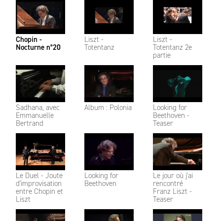
Chopin -
Liszt -
Liszt -
Nocturne n°20
Totentanz
Totentanz 2e
partie
Sadhana, avec
Album : Polonia
Looking for
Emmanuelle
Beethoven -
Bertrand
Teaser
Le Duel - Joute
Looking for
Le jour où j'ai
d'improvisation
Beethoven
rencontré
entre Chopin et
Franz Liszt -
Liszt
Teaser