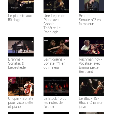
Le pianiste aux
Une Leçon de
Brahms -
50 doigts
Piano avec
Sonate n°2 en
Chopin -
fa majeur
Théâtre Le
Ranelagh
Brahms -
Saint-Saëns -
Rachmaninov -
Sonatas &
Sonate n°1 en
Vocalise, avec
Liebeslieder
do mineur
Emmanuelle
Bertrand
Chopin - Sonate
Le Block 15 ou
Le Block 15 -
pour violoncelle
les notes de
Bloch, Chanson
et piano
l'espoir
juive