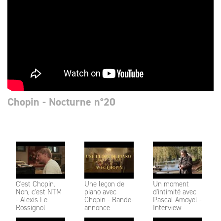
Chopin - Nocturne n°20
C'est Chopin.
Une leçon de
Un moment
Non, c'est NTM
piano avec
d'intimité avec
- Alexis Le
Chopin - Bande-
Pascal Amoyel -
Rossignol
annonce
Interview